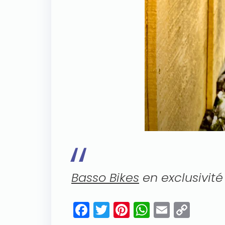
Basso Bikes
en exclusivité 
Facebook
Twitter
Pinterest
WhatsAp
Email
Cop