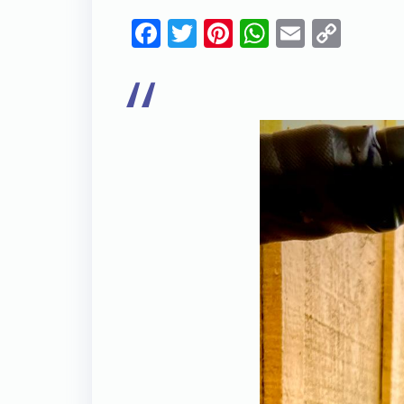
Facebook
Twitter
Pinterest
WhatsAp
Email
Cop
Link