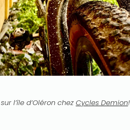
sur l’île d’Oléron chez
Cycles Demion
!
p
y