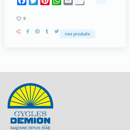
Facebook
Twitter
Pinterest
WhatsApp
Email
Copy
Link
9
nos produits