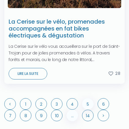
La Cerise sur le vélo, promenades
accompagnées en fat bikes
électriques & dégustation
La Cerise sur le vélo vous accueillera sur le port de Saint-
Trojan pour de jolies promenades à vélos. A travers
forêts et marais, ou le long de notre littoral,...
28
LIRE LA SUITE
<
1
2
3
4
5
6
7
8
9
10
…
14
>